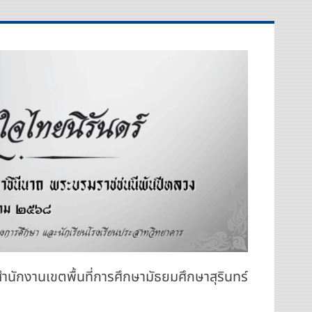
สำนักงานเขตพื้นที่การศึกษามัธยมศึกษาสุรินทร์