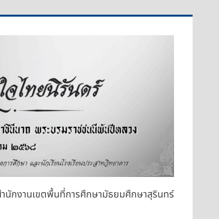
สำนักงานเขตพื้นที่การศึกษามัธยมศึกษาสุรินทร์